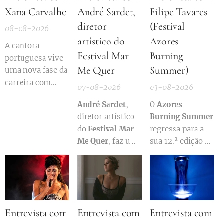
Xana Carvalho
André Sardet,
Filipe Tavares
diretor
(Festival
08-08-2026
artístico do
Azores
A cantora
Festival Mar
Burning
portuguesa vive
Me Quer
Summer)
uma nova fase da
carreira com
07-08-2026
03-08-2026
entusiasmo,
André Sardet
,
O
Azores
confiança e uma
diretor artístico
Burning Summer
enorme vontade
do
Festival Mar
regressa para a
de continuar a
Me Quer
, faz um
sua 12.ª edição e
conquistar o
balanço da
continua a
público. Depois
preparação da
afirmar-se como
da participação
edição de 2026,
um dos festivais
no programa
explica a aposta
mais singulares
Dilema
, em 2024,
num cartaz mais
do país. Realizado
Xana Carvalho
Entrevista com
Entrevista com
Entrevista com
jovem e revela
na Praia dos
assume estar