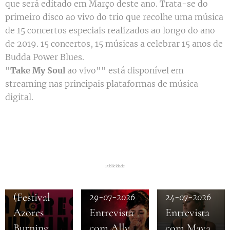
que será editado em Março deste ano. Trata-se do
primeiro disco ao vivo do trio que recolhe uma música
de 15 concertos especiais realizados ao longo do ano
de 2019. 15 concertos, 15 músicas a celebrar 15 anos de
Budda Power Blues.
"
Take My Soul
ao vivo"" está disponível em
streaming nas principais plataformas de música
digital.
03-08-2026
Entrevista
com Filipe
Publicidade
Tavares
(Festival
29-07-2026
24-07-2026
Azores
Entrevista
Entrevista
Burning
com Ally
com Maya