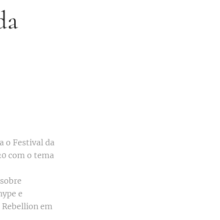
da
a o Festival da
020 com o tema
 sobre
hype e
 Rebellion em