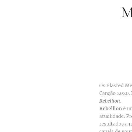
M
Os Blasted Mec
Canção 2020.
Rebellion
.
Rebellion
é 
atualidade. P
resultados a n
canais de you