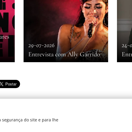
ares
29-07-2026
24-
Entrevista com Ally Garrido
Ent
 segurança do site e para lhe