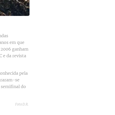
ndas
 anos em que
m 2006 ganham
IC e da revista
conhecida pela
pararam-se
a semifinal do
Foto:D.R.