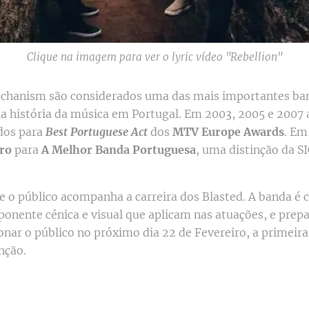
Clique na imagem para ver o lyric vídeo "Rebellion"
chanism são considerados uma das mais importantes ba
a história da música em Portugal. Em 2003, 2005 e 2007
dos para
Best Portuguese Act
dos
MTV Europe Awards
. E
uro
para
A Melhor Banda Portuguesa
, uma distinção da S
e o público acompanha a carreira dos Blasted. A banda é 
onente cénica e visual que aplicam nas atuações, e pre
nar o público no próximo dia 22 de Fevereiro, a primeir
ção.