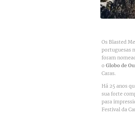
Os Blasted Me
portuguesas n
foram nomea
o
Globo de O
Caras.
Há 25 anos qu
sua forte comp
para impressio
Festival da Can