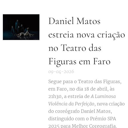
Daniel Matos
estreia nova criação
no Teatro das
Figuras em Faro
09-04-2026
Segue para o Teatro das Figuras,
em Faro, no dia 18 de abril, às
21h30, a estreia de
A Luminosa
Violência da Perfeição
, nova criação
do coreógrafo Daniel Matos,
distinguido com o Prémio SPA
2025 para Melhor Coreografia.