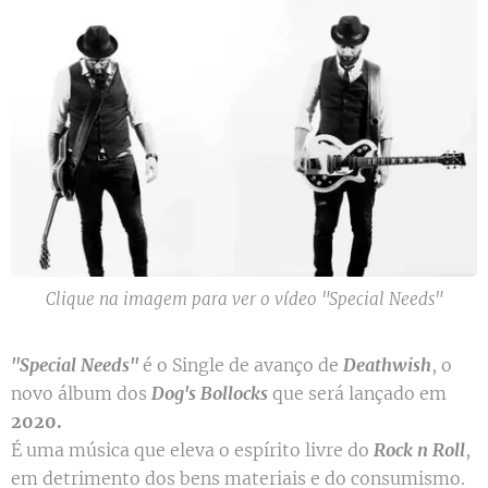
Clique na imagem para ver o vídeo "Special Needs"
"Special Needs"
é o Single de avanço de
Deathwish
, o
novo álbum dos
Dog's Bollocks
que será lançado em
2020.
É uma música que eleva o espírito livre do
Rock n Roll
,
em detrimento dos bens materiais e do consumismo.