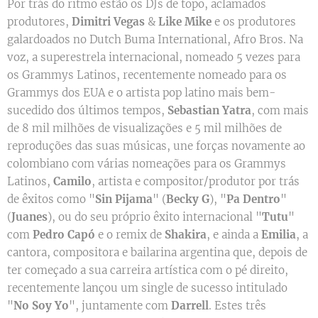
Por trás do ritmo estão os DJs de topo, aclamados
produtores,
Dimitri Vegas
&
Like Mike
e os produtores
galardoados no Dutch Buma International, Afro Bros. Na
voz, a superestrela internacional, nomeado 5 vezes para
os Grammys Latinos, recentemente nomeado para os
Grammys dos EUA e o artista pop latino mais bem-
sucedido dos últimos tempos,
Sebastian Yatra
, com mais
de 8 mil milhões de visualizações e 5 mil milhões de
reproduções das suas músicas, une forças novamente ao
colombiano com várias nomeações para os Grammys
Latinos,
Camilo
, artista e compositor/produtor por trás
de êxitos como "
Sin Pijama
" (
Becky G
), "
Pa Dentro
"
(
Juanes
), ou do seu próprio êxito internacional "
Tutu
"
com
Pedro Capó
e o remix de
Shakira
, e ainda a
Emilia
, a
cantora, compositora e bailarina argentina que, depois de
ter começado a sua carreira artística com o pé direito,
recentemente lançou um single de sucesso intitulado
"
No Soy Yo
", juntamente com
Darrell
. Estes três