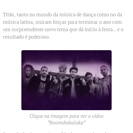
Titãs, tanto no mundo da música de dança como no da
música latina, uniram forças para terminar o ano com
um surpreendente novo tema que dá início à festa... e o
resultado é poderoso.
Clique na imagem para ver o vídeo
"Boomshakalaka"