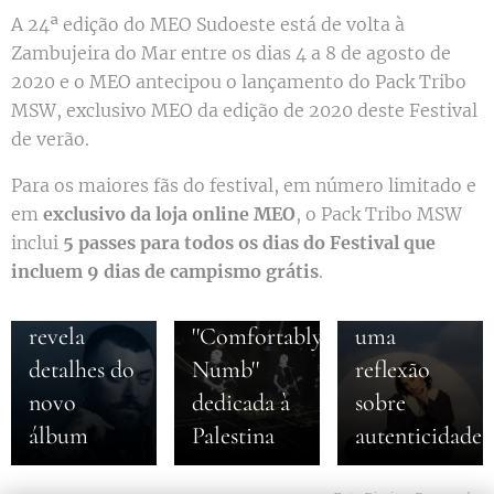
A 24ª edição do MEO Sudoeste está de volta à
Zambujeira do Mar entre os dias 4 a 8 de agosto de
2020 e o MEO antecipou o lançamento do Pack Tribo
MSW, exclusivo MEO da edição de 2020 deste Festival
de verão.
06-08-2026
05-08-2026
Para os maiores fãs do festival, em número limitado e
Roger
Gracie
06-08-2026
em
exclusivo da loja online MEO
, o Pack Tribo MSW
Sam Smith
Waters
Abrams
inclui
5 passes para todos os dias do Festival que
anuncia
lança nova
lança
incluem 9 dias de campismo grátis
.
noivado e
versão de
''Minibar'',
revela
''Comfortably
uma
detalhes do
Numb''
reflexão
novo
dedicada à
sobre
álbum
Palestina
autenticidade