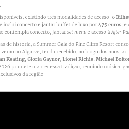
.
isponíveis, existindo três modalidades de acesso: o
Bilhe
ue inclui concerto e jantar buffet de luxo por
475 euros
; e
ue contempla concerto, jantar
set menu
e acesso à
After Pa
s de história, a Summer Gala do Pine Cliffs Resort con
 verão no Algarve, tendo recebido, ao longo dos anos, ar
an Keating
,
Gloria Gaynor
,
Lionel Richie
,
Michael Bolto
e 2026 promete manter essa tradição, reunindo música, g
xclusivos da região.