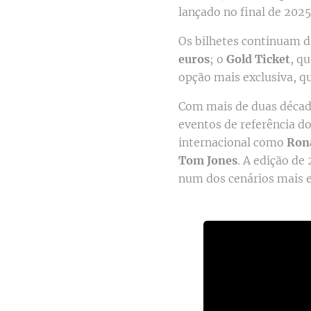
lançado no final de 2025
Os bilhetes continuam d
euros
; o
Gold Ticket
, q
opção mais exclusiva, q
Com mais de duas década
eventos de referência do
internacional como
Ron
Tom Jones
. A edição d
num dos cenários mais e