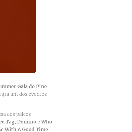
Summer Gala do Pine
tegra um dos eventos
essa aos palcos
ce Tag
,
Domino
e
Who
Me With A Good Time
,