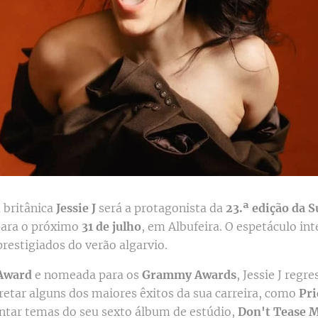
 britânica
Jessie J
será a protagonista da
23.ª edição da 
para o próximo
31 de julho
, em Albufeira. O espetáculo in
prestigiados do verão algarvio.
Award
e nomeada para os
Grammy Awards
, Jessie J regr
retar alguns dos maiores êxitos da sua carreira, como
Pri
entar temas do seu sexto álbum de estúdio,
Don't Tease 