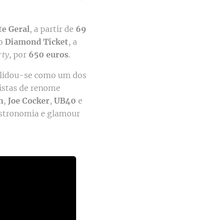
te Geral
, a partir de
69
 o
Diamond Ticket
, a
rty
, por
650 euros
.
solidou-se como um dos
tistas de renome
n
,
Joe Cocker
,
UB40
e
astronomia e glamour