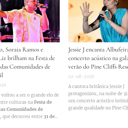
, Soraia Ramos e
Jessie J encanta Albufei
Liz brilham na Festa de
concerto acústico na gal
 das Comunidades de
verão do Pine Cliffs Res
il
02-08-2026
026
A cantora britânica Jessie J
protagonizou, na noite de 31
voltou a ser o grande elo de
um concerto acústico intimi
ntre culturas na
Festa de
grande qualidade no Pine Cli
das Comunidades de
Resort, em Albufeira, duran
, que decorreu entre
31 de
tradicional gala de verão da
2 de Agosto
, no Jardim das