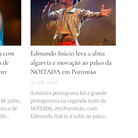
ra com
Edmundo Inácio leva a alma
a de
algarvia e inovação ao palco da
ort
NOITADA em Portimão
01-08-2026
A música portuguesa foi a grande
 de julho,
protagonista na segunda noite da
sta e de
NOITADA, em Portimão, com
ffs
Edmundo Inácio a subir ao palco
te a
principal instalado na Alameda da
 unidade
Praça da República, no passado dia