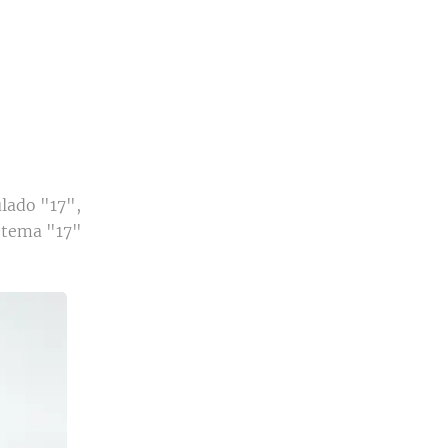
ulado "17",
o tema "17"