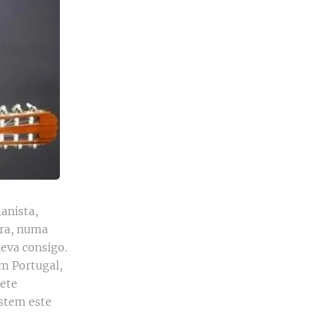
anista,
ira, numa
leva consigo.
m Portugal,
mete
istem este