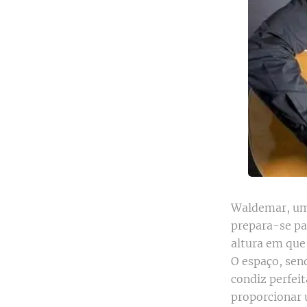
Waldemar, um 
prepara-se pa
altura em que 
O espaço, sen
condiz perfei
proporcionar