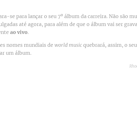
ara-se para lançar o seu 7º álbum da carreira. Não são mu
ulgadas até agora, para além de que o álbum vai ser grav
ente
ao vivo
.
es nomes mundiais de
world music
quebrará, assim, o seu
çar um álbum.
Rhod