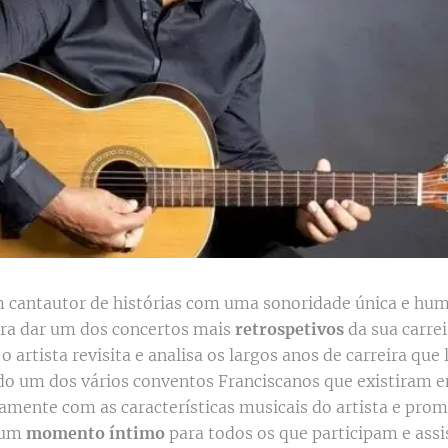
cantautor de histórias com uma sonoridade única e hum
ra dar um dos concertos mais
retrospetivos
da sua carre
o artista revisita e analisa os largos anos de carreira que 
do um dos vários conventos Franciscanos que existiram e
tamente com as características musicais do artista e pro
 um
momento íntimo
para todos os que participam e ass