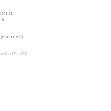
itas as
ado
 jejum de 10
es Live | Foto: D.R.