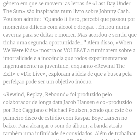
género em que se movem: as letras de «Last Day Under
The Sun» são inspiradas num livro sobre Johnny Cash.
Poulson admite: "Quando li livro, percebi que passou por
momentos difíceis com álcool e drogas... Entrou numa
caverna para se deitar e morrer. Mas acordou e sentiu que
tinha uma segunda oportunidade..." Além disso, «When
We Were Kids» mostra os VOLBEAT a ruminarem sobre a
imortalidade e a inocência que todos experimentamos
ingenuamente na juventude, enquanto «Rewind The
Exit» e «Die Live», exploram a ideia de que a busca pela
perfeição pode ser um objetivo inócuo.
«Rewind, Replay, Rebound» foi produzido pelo
colaborador de longa data Jacob Hansen e co-produzido
por Rob Caggiano e Michael Poulsen, sendo que este é o
primeiro disco de estúdio com Kaspar Boye Larsen no
baixo. Para alcançar o som do álbum, a banda atraiu
também uma infinidade de convidados. Além de trabalhar