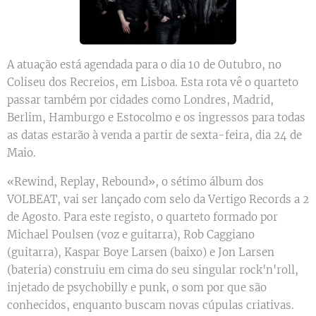
A atuação está agendada para o dia 10 de Outubro, no
Coliseu dos Recreios, em Lisboa. Esta rota vê o quarteto
passar também por cidades como Londres, Madrid,
Berlim, Hamburgo e Estocolmo e os ingressos para todas
as datas estarão à venda a partir de sexta-feira, dia 24 de
Maio.
«Rewind, Replay, Rebound», o sétimo álbum dos
VOLBEAT, vai ser lançado com selo da Vertigo Records a 2
de Agosto. Para este registo, o quarteto formado por
Michael Poulsen (voz e guitarra), Rob Caggiano
(guitarra), Kaspar Boye Larsen (baixo) e Jon Larsen
(bateria) construiu em cima do seu singular rock'n'roll,
injetado de psychobilly e punk, o som por que são
conhecidos, enquanto buscam novas cúpulas criativas.