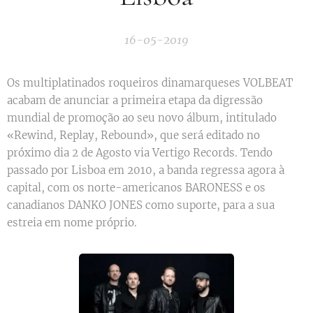
16-05-2019
Os multiplatinados roqueiros dinamarqueses VOLBEAT
acabam de anunciar a primeira etapa da digressão
mundial de promoção ao seu novo álbum, intitulado
«Rewind, Replay, Rebound», que será editado no
próximo dia 2 de Agosto via Vertigo Records. Tendo
passado por Lisboa em 2010, a banda regressa agora à
capital, com os norte-americanos BARONESS e os
canadianos DANKO JONES como suporte, para a sua
estreia em nome próprio.