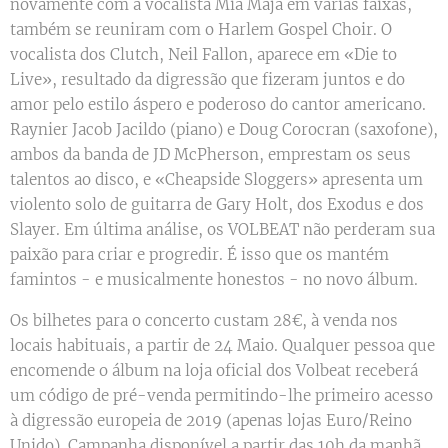
novamente com a vocalista Mia Maja em várias faixas,
também se reuniram com o Harlem Gospel Choir. O
vocalista dos Clutch, Neil Fallon, aparece em «Die to
Live», resultado da digressão que fizeram juntos e do
amor pelo estilo áspero e poderoso do cantor americano.
Raynier Jacob Jacildo (piano) e Doug Corocran (saxofone),
ambos da banda de JD McPherson, emprestam os seus
talentos ao disco, e «Cheapside Sloggers» apresenta um
violento solo de guitarra de Gary Holt, dos Exodus e dos
Slayer. Em última análise, os VOLBEAT não perderam sua
paixão para criar e progredir. É isso que os mantém
famintos - e musicalmente honestos - no novo álbum.
Os bilhetes para o concerto custam 28€, à venda nos
locais habituais, a partir de 24 Maio. Qualquer pessoa que
encomende o álbum na loja oficial dos Volbeat receberá
um código de pré-venda permitindo-lhe primeiro acesso
à digressão europeia de 2019 (apenas lojas Euro/Reino
Unido). Campanha disponível a partir das 10h da manhã