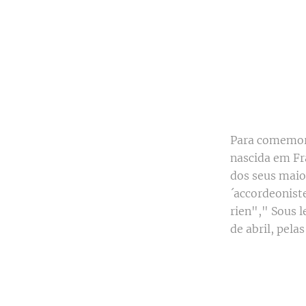
Para comemora
nascida em Fr
dos seus maio
´accordeonist
rien"," Sous l
de abril, pela