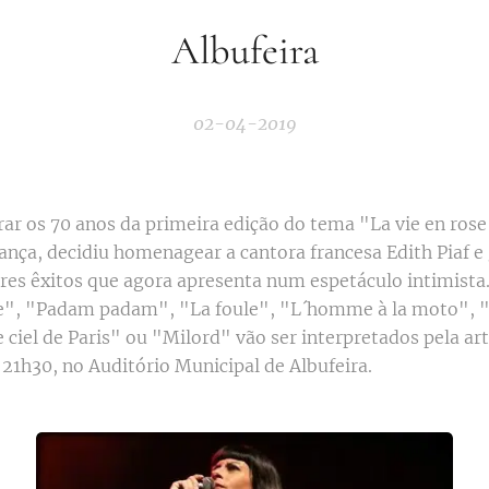
Albufeira
02-04-2019
r os 70 anos da primeira edição do tema "La vie en rose"
ança, decidiu homenagear a cantora francesa Edith Piaf e
res êxitos que agora apresenta num espetáculo intimista
e", "Padam padam", "La foule", "L´homme à la moto", "
e ciel de Paris" ou "Milord" vão ser interpretados pela art
s 21h30, no Auditório Municipal de Albufeira.