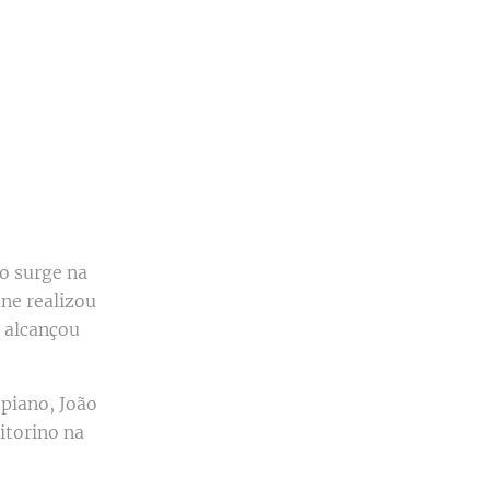
co surge na
ane realizou
 alcançou
piano, João
itorino na