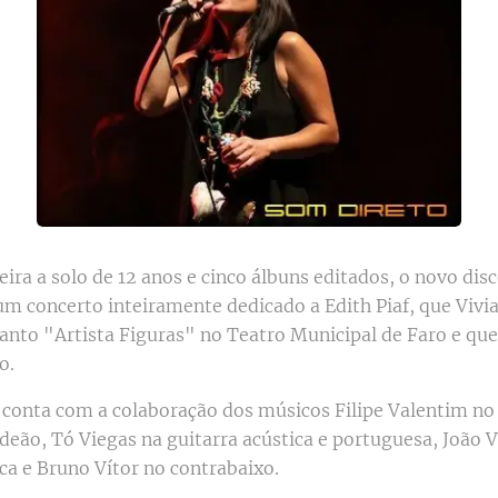
ra a solo de 12 anos e cinco álbuns editados, o novo dis
um concerto inteiramente dedicado a Edith Piaf, que Vivi
nto "Artista Figuras" no Teatro Municipal de Faro e que
o.
conta com a colaboração dos músicos Filipe Valentim no 
deão, Tó Viegas na guitarra acústica e portuguesa, João V
ica e Bruno Vítor no contrabaixo.