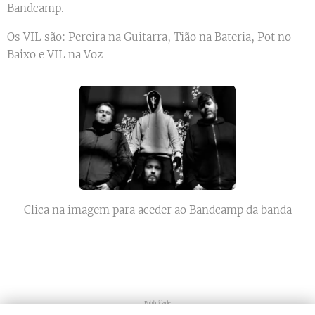
Bandcamp.
Os VIL são: Pereira na Guitarra, Tião na Bateria, Pot no
Baixo e VIL na Voz
Clica na imagem para aceder ao Bandcamp da banda
Publicidade