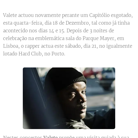
Valete actuou novamente perante um Capitólio esgotado,
esta quarta-feira, dia 18 de Dezembro, tal como já tinha
acontecido nos dias 14 e 15. Depois de 3 noites de
celebração na emblemática sala do Parque Mayer, em
Lisboa, o rapper actua este sábado, dia 21, no igualmente
lotado Hard Club, no Porto.
Nestes concertos
Valete
propõe uma visita guiada à sua