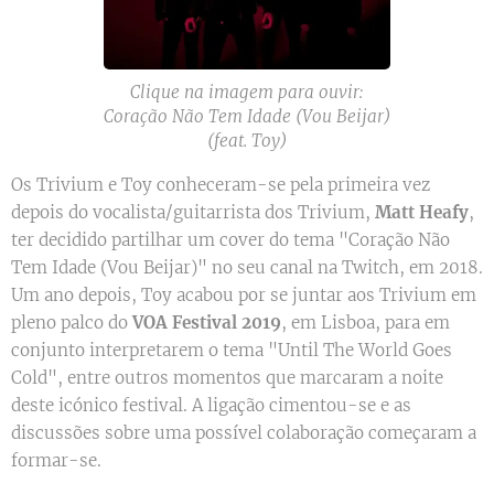
Clique na imagem para ouvir:
Coração Não Tem Idade (Vou Beijar)
(feat. Toy)
Os Trivium e Toy conheceram-se pela primeira vez
depois do vocalista/guitarrista dos Trivium,
Matt Heafy
,
ter decidido partilhar um cover do tema "Coração Não
Tem Idade (Vou Beijar)" no seu canal na Twitch, em 2018.
Um ano depois, Toy acabou por se juntar aos Trivium em
pleno palco do
VOA Festival 2019
, em Lisboa, para em
conjunto interpretarem o tema "Until The World Goes
Cold", entre outros momentos que marcaram a noite
deste icónico festival. A ligação cimentou-se e as
discussões sobre uma possível colaboração começaram a
formar-se.