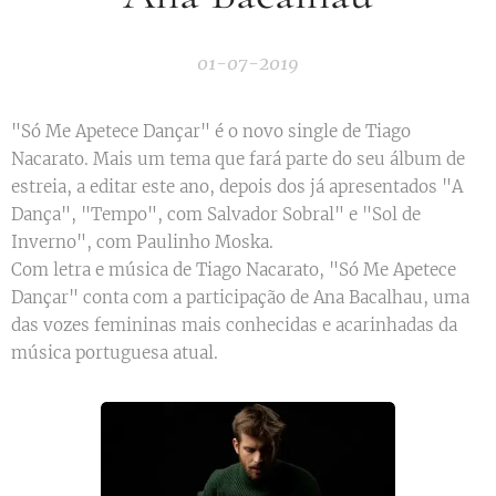
01-07-2019
"Só Me Apetece Dançar" é o novo single de Tiago
Nacarato. Mais um tema que fará parte do seu álbum de
estreia, a editar este ano, depois dos já apresentados "A
Dança", "Tempo", com Salvador Sobral" e "Sol de
Inverno", com Paulinho Moska.
Com letra e música de Tiago Nacarato, "Só Me Apetece
Dançar" conta com a participação de Ana Bacalhau, uma
das vozes femininas mais conhecidas e acarinhadas da
música portuguesa atual.