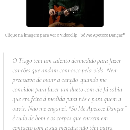
Clique na imagem para ver o videoclip "Só Me Apetece Dançar"
O Tiago tem um talento desmedido para fazer
canções que andam connosco pela vida. Nem
precisava de ouvir a canção, quando me
convidou para fazer um dueto com ele Já sabia
que era feita à medida para nós e para quem a
ouvir. Não me enganei. "Só Me Apetece Dançar"
é tudo de bom e os corpos que entrem em
contacto com a sua melodia não têm outra