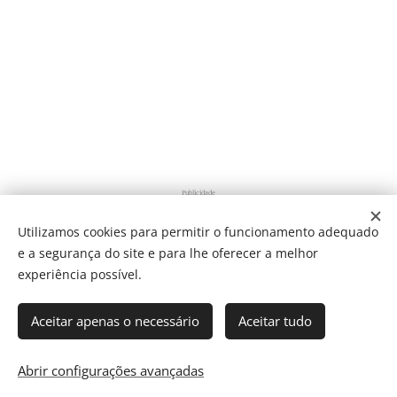
Publicidade
Utilizamos cookies para permitir o funcionamento adequado
e a segurança do site e para lhe oferecer a melhor
Share
experiência possível.
Aceitar apenas o necessário
Aceitar tudo
Som Direto Todos os direitos reservados 2019
Abrir configurações avançadas
Cookies
Director: J. Ricardo C. Coelho