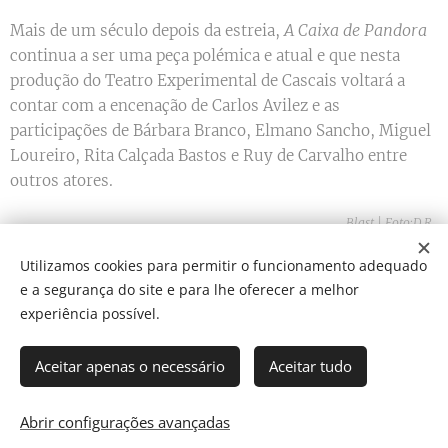
A Caixa de Pandora
Mais de um século depois da estreia,
continua a ser uma peça polémica e atual e que nesta
produção do Teatro Experimental de Cascais voltará a
contar com a encenação de Carlos Avilez e as
participações de Bárbara Branco, Elmano Sancho, Miguel
Loureiro, Rita Calçada Bastos e Ruy de Carvalho entre
outros atores.
Blast | Foto:D.R.
Utilizamos cookies para permitir o funcionamento adequado
e a segurança do site e para lhe oferecer a melhor
Share
experiência possível.
Aceitar apenas o necessário
Aceitar tudo
Som Direto Todos os direitos reservados 2019
Abrir configurações avançadas
Cookies
Director: J. Ricardo C. Coelho