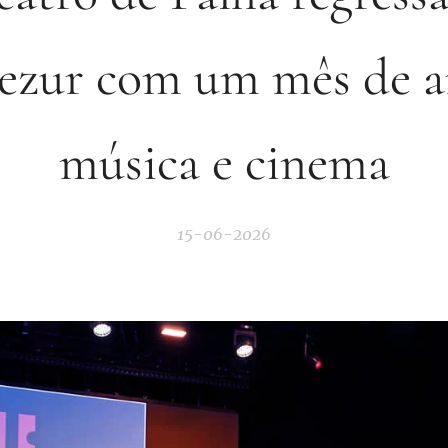
ezur com um mês de a
música e cinema
15-06-2026