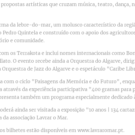
propostas artísticas que cruzam música, teatro, dança, n
orma da lebre-do-mar, um molusco característico da região
 Pedro Quintela e construído com o apoio dos agricultore
itório e comunidade.
com os Terrakota e inclui nomes internacionais como Bo
llato. O evento recebe ainda a Orquestra do Algarve, dir
 Orquestra de Jazz do Algarve e o espetáculo "Caribe Lib
a com o ciclo "Paisagens da Memória e do Futuro", enqu
 através da experiência participativa "400 gramas para p
 apresenta também um programa especialmente dedicado à
derá ainda ser visitada a exposição "10 anos | 134 carta
a da associação Lavrar o Mar.
s bilhetes estão disponíveis em www.lavraromar.pt.