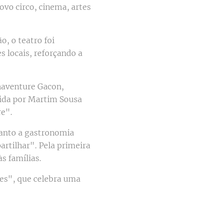
ovo circo, cinema, artes
, o teatro foi
s locais, reforçando a
naventure Gacon,
igida por Martim Sousa
re".
anto a gastronomia
artilhar". Pela primeira
s famílias.
zes", que celebra uma