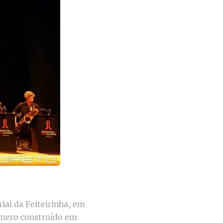
ial da Feiteirinha, em
fémero construído em