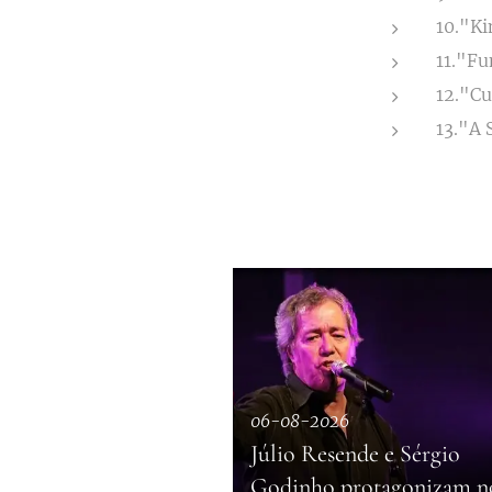
10."Ki
11."Fu
12."Cu
13."A 
06-08-2026
Júlio Resende e Sérgio
Godinho protagonizam n