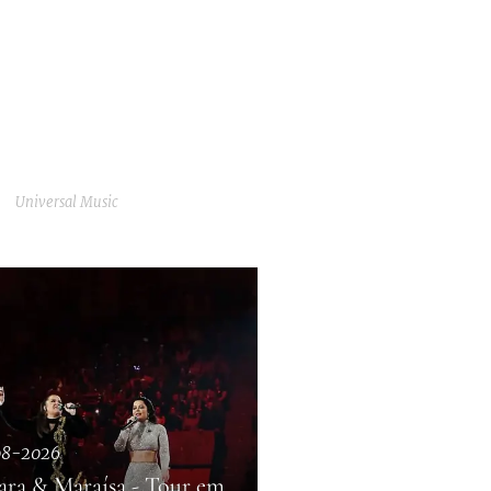
Universal Music
08-2026
ara & Maraísa - Tour em