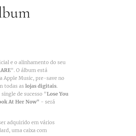
álbum
icial e o alinhamento do seu
RARE
". O álbum está
a Apple Music, pre-save no
m todas as
lojas digitais
.
o single de sucesso "
Lose You
ook At Her Now"
- será
er adquirido em vários
dard, uma caixa com