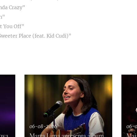
nda Crazy"
n"
t You Off"
Sweeter Place (feat. Kid Cudi)"
06-08-2026
06-
ova
Marta Lima apresenta álbum
Mai