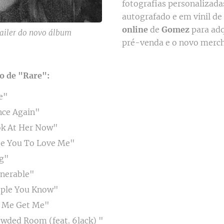
fotografias personalizad
autografado e em vinil de 
online
de
Gomez
para adq
trailer do novo álbum
pré-venda e o novo merch
o de "Rare":
e"
nce Again"
ok At Her Now"
se You To Love Me"
ng"
lnerable"
ople You Know"
t Me Get Me"
wded Room (feat. 6lack) "