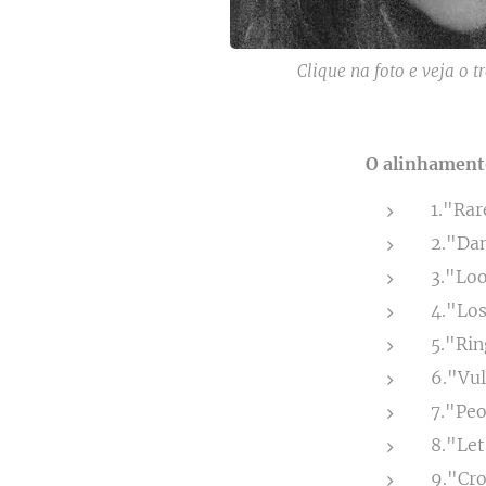
Clique na foto e veja o 
O alinhament
1."Rar
2."Da
3."Lo
4."Lo
5."Ri
6."Vu
7."Pe
8."Le
9."Cro