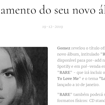
hamento do seu novo 
19-12-2019
Gomez
revelou o título of
novo álbum, intitulado "
disponível para pre-add n
Spotify e em pré-venda e
"
RARE
" - que irá incluir 
To Love Me
" e o tema
"L
lançado a 10 de janeiro.
"
RARE
" também poderá s
formatos físicos: CD stan