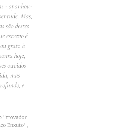
ns - apanhou-
uventude. Mas,
s são destes
ue escrevo é
ou grato à
honra hoje,
ses ouvidos
ida, mas
rofundo, e
o "trovador
nço Enxuto",