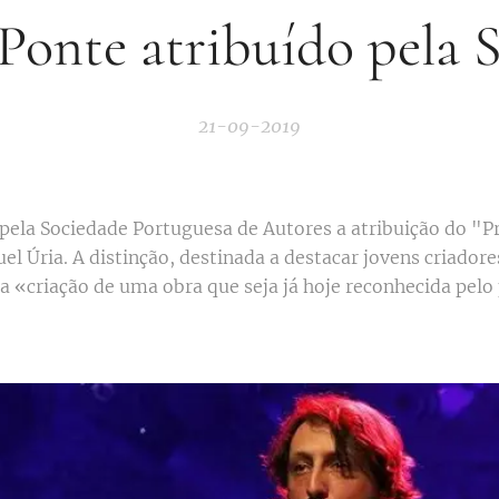
Ponte atribuído pela
21-09-2019
 pela Sociedade Portuguesa de Autores a atribuição do "P
l Úria. A distinção, destinada a destacar jovens criadores
la «criação de uma obra que seja já hoje reconhecida pelo 