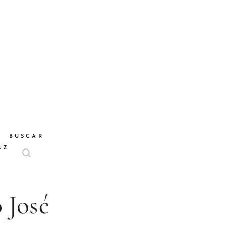
BUSCAR
AZ
 José