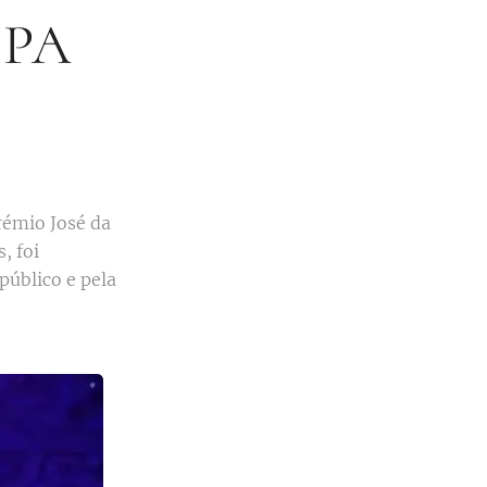
 SPA
rémio José da
, foi
público e pela