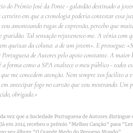
o do Prémio José da Ponte - galardão destinado a jove
 certeiro em que a cronologia poderia contestar essa j
vou amontoando rugas de expressão, percebo que muita
de gratidão. Tal sensação rejuvenesce-me. A vénia com q
 sem queixas da coluna: a de um jovem
». E prossegue: «
S
 Portuguesa de Autores pelo apoio constante. A maior 
é a forma como a SPA enaltece o meu público - todos es
 que me concedem atenção. Nem sempre vos facilito a v
 em antecipar fogo no carvão que vou mostrando. Um p
cido, obrigado.
»
nda vez que a Sociedade Portuguesa de Autores distingue 
. Já em 2014 recebeu o prémio "Melhor Canção" para "Le
o no seu álbum "O Grande Medo do Pequeno Mundo".