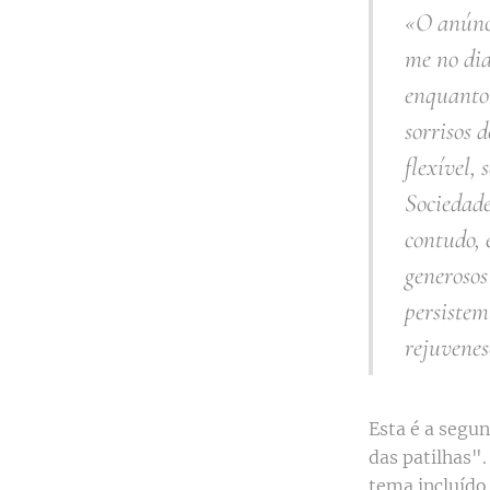
«
O anúnci
me no dia
enquanto 
sorrisos 
flexível,
Sociedade
contudo, 
generosos
persistem
rejuvenes
Esta é a segu
das patilhas"
tema incluíd