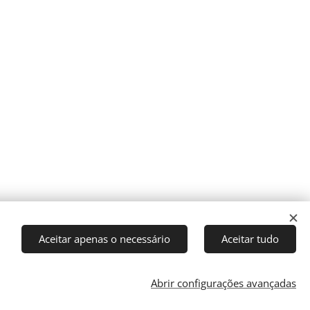
Aceitar apenas o necessário
Aceitar tudo
Abrir configurações avançadas
Cookies
rector: J. Ricardo C. Coelho