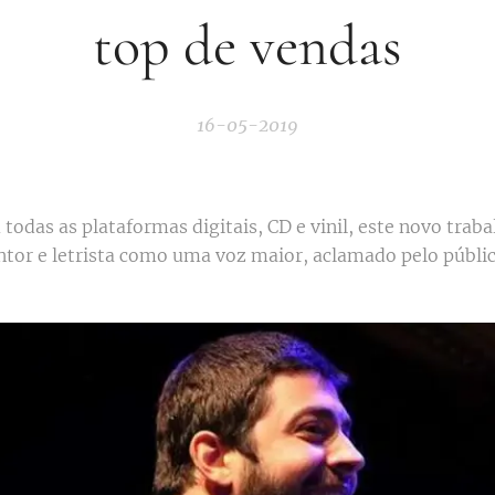
top de vendas
16-05-2019
todas as plataformas digitais, CD e vinil, este novo trab
ntor e letrista como uma voz maior, aclamado pelo públic