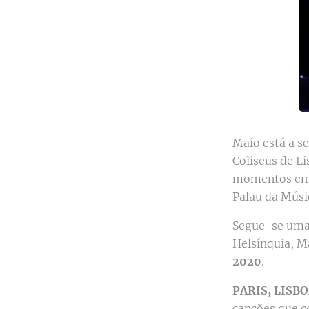
Maio está a s
Coliseus de Li
momentos emot
Palau da Músi
Segue-se uma 
Helsínquia, M
2020
.
PARIS, LISB
canções que c