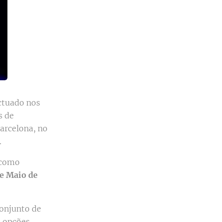
ctuado nos
s de
arcelona, no
.
 como
de Maio de
conjunto de
s opções