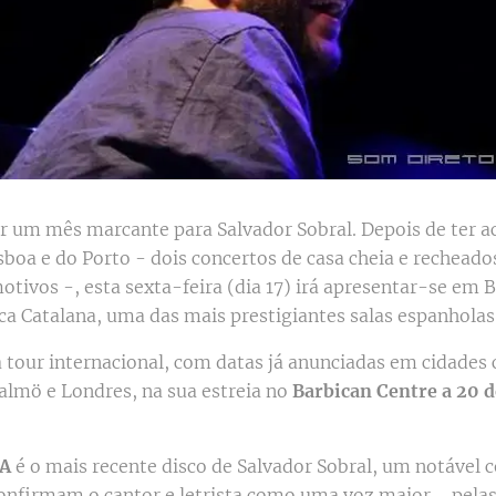
er um mês marcante para Salvador Sobral. Depois de ter a
sboa e do Porto - dois concertos de casa cheia e recheado
ivos -, esta sexta-feira (dia 17) irá apresentar-se em B
ca Catalana, uma das mais prestigiantes salas espanholas
tour internacional, com datas já anunciadas em cidades
almö e Londres, na sua estreia no
Barbican Centre a 20 
OA
é o mais recente disco de Salvador Sobral, um notável 
onfirmam o cantor e letrista como uma voz maior ─ pela