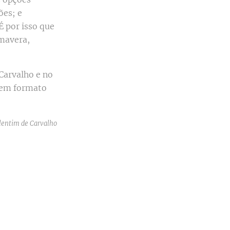
ões; e
É por isso que
imavera,
Carvalho e no
l em formato
lentim de Carvalho