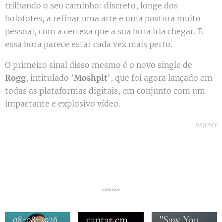
trilhando o seu caminho: discreto, longe dos
holofotes, a refinar uma arte e uma postura muito
pessoal, com a certeza que a sua hora iria chegar. E
essa hora parece estar cada vez mais perto.
O primeiro sinal disso mesmo é o novo single de
Rogg
, intitulado '
Moshpit
', que foi agora lançado em
todas as plataformas digitais, em conjunto com um
impactante e explosivo vídeo.
warner
08-08-2026
Greta Van
Fleet
08-08-2026
Noble
revelam
Publicidade
estreia-se a
novo single
cantar em
''Saw You
08-08-2026