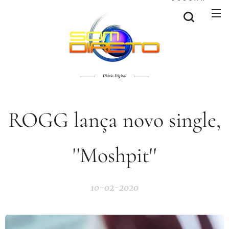
Diário Digital
ROGG lança novo single,
''Moshpit''
10-02-2020