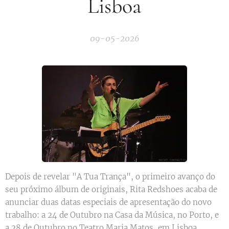
Lisboa
09-05-2026
Depois de revelar "A Tua Trança", o primeiro avanço do
seu próximo álbum de originais, Rita Redshoes acaba de
anunciar duas datas especiais de apresentação do novo
trabalho: a 24 de Outubro na Casa da Música, no Porto, e
a 28 de Outubro no Teatro Maria Matos, em Lisboa.