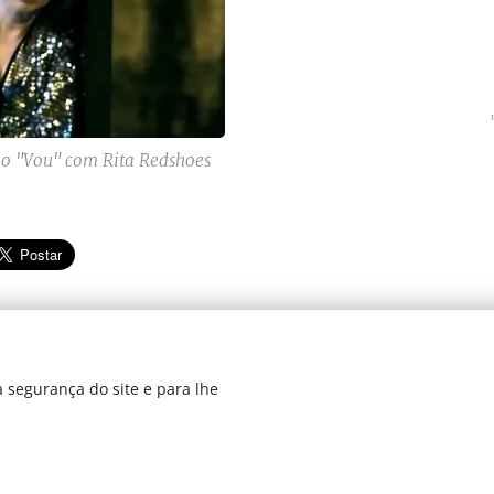
eo "Vou" com Rita Redshoes
 segurança do site e para lhe
dos 2019
Di