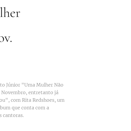
lher
ov.
nato Júnior "Uma Mulher Não
e Novembro, entretanto já
Vou", com Rita Redshoes, um
lbum que conta com a
is cantoras.