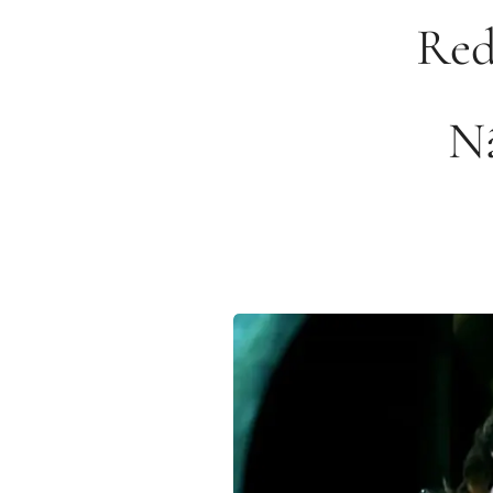
Red
Nã