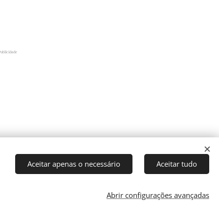
Publicidade
Aceitar apenas o necessário
Aceitar tudo
Abrir configurações avançadas
Cookies
rector: J. Ricardo C. Coelho