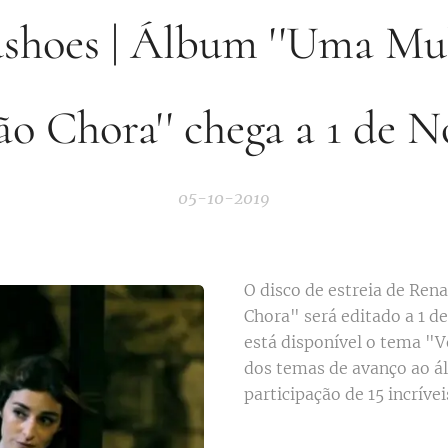
shoes | Álbum ''Uma Mu
o Chora'' chega a 1 de N
05-10-2019
O disco de estreia de Re
Chora" será editado a 1 d
está disponível o tema "
dos temas de avanço ao á
participação de 15 incríve