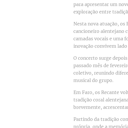
para apresentar um novo
exploração entre tradiç
Nesta nova atuação, os
cancioneiro alentejano 
camadas vocais e uma fo
inovação convivem lado 
O concerto surge depois
passado mês de feverei
coletivo, reunindo dife
musical do grupo.
Em Faro, os Recante volt
tradição coral alenteja
brevemente, acrescentan
Partindo da tradição co
própria, onde a memória