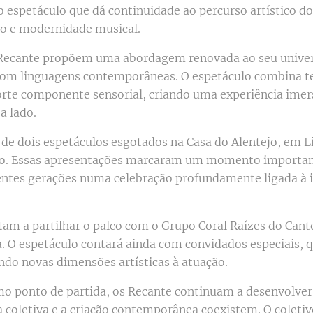
 espetáculo que dá continuidade ao percurso artístico do
ão e modernidade musical.
 Recante propõem uma abordagem renovada ao seu univer
com linguagens contemporâneas. O espetáculo combina te
rte componente sensorial, criando uma experiência imers
a lado.
 de dois espetáculos esgotados na Casa do Alentejo, em L
ro. Essas apresentações marcaram um momento important
rentes gerações numa celebração profundamente ligada à i
am a partilhar o palco com o Grupo Coral Raízes do Cante
na. O espetáculo contará ainda com convidados especiais, 
do novas dimensões artísticas à atuação.
mo ponto de partida, os Recante continuam a desenvolv
 coletiva e a criação contemporânea coexistem. O coleti