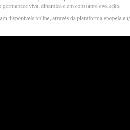
o permanece viva, dinâmica e em constante evolução.
tram disponíveis online, através da plataforma epopeia.eu