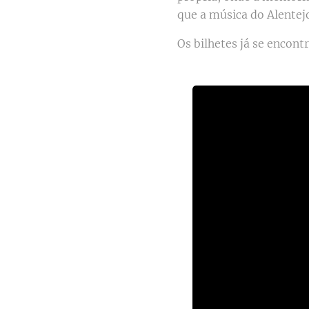
que a música do Alentej
Os bilhetes já se encon