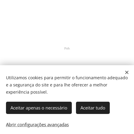
Pub.
Utilizamos cookies para permitir o funcionamento adequado
e a segurança do site e para lhe oferecer a melhor
Share
experiência possível.
Aceitar apenas o necessário
Aceitar tudo
Som Direto Todos os direitos reservados 2019
Abrir configurações avançadas
Cookies
Director: J. Ricardo C. Coelho