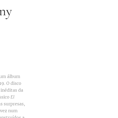
ony
 um álbum
19. O disco
inéditas da
ssico
El
as surpresas,
 vez num
onstruídos a