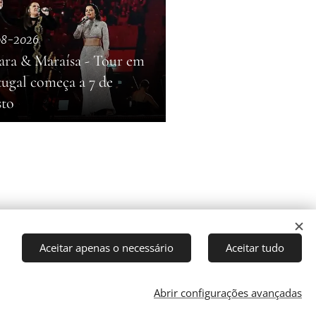
08-2026
ara & Maraísa - Tour em
tugal começa a 7 de
sto
Aceitar apenas o necessário
Aceitar tudo
Abrir configurações avançadas
Cookies
rector: J. Ricardo C. Coelho