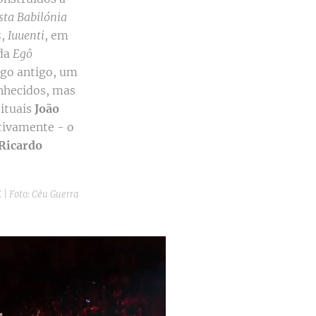
sta Babilónia
s
,
Iuuenti
, em
nda
Egô
rego antigo, um
nhecidos, mas
ituais
João
etivamente - o
Ricardo
| Foto: Céu Guerra