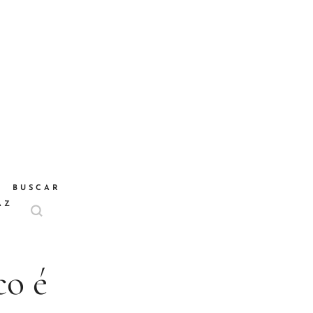
BUSCAR
AZ
co é