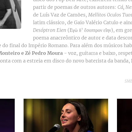
partir de poemas de outros autores:
Cá, Ne
de Luís Vaz de Camões,
Mellitos Oculos Tuo
latim clássico, de Gaio Valério Catulo e ai
Desóptron Eien
(Eγὼ δ' ἔσοπτρον εἴην), em g
poema anacreôntico de autor e data desco
 do final do Império Romano. Para além dos músicos hab
Monteiro e Zé Pedro Moura
- voz, guitarra e baixo, resp
conta com a estreia em disco do novo baterista da banda,
SME 