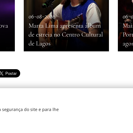
06-08-2026
06-
ova
Marta Lima apresenta álbum
Mai
de estreia no Centro Cultural
Por
de Lagos
ago
 segurança do site e para lhe
dos 2019
Di