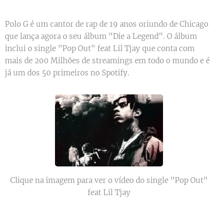
Polo G é um cantor de rap de 19 anos oriundo de Chicago
que lança agora o seu álbum "Die a Legend". O álbum
inclui o single "Pop Out" feat Lil Tjay que conta com
mais de 200 Milhões de streamings em todo o mundo e é
já um dos 50 primeiros no Spotify.
Clique na imagem para ver o vídeo do single "Pop Out"
feat Lil Tjay