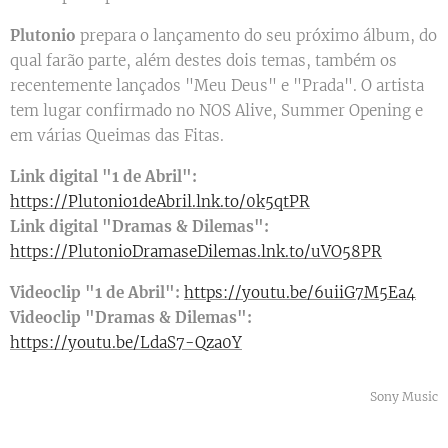
Plutonio
prepara o lançamento do seu próximo álbum, do
qual farão parte, além destes dois temas, também os
recentemente lançados "Meu Deus" e "Prada". O artista
tem lugar confirmado no NOS Alive, Summer Opening e
em várias Queimas das Fitas.
Link digital "1 de Abril":
https://Plutonio1deAbril.lnk.to/0k5qtPR
Link digital "Dramas & Dilemas":
https://PlutonioDramaseDilemas.lnk.to/uVO58PR
Videoclip "1 de Abril":
https://youtu.be/6uiiG7M5Ea4
Videoclip "Dramas & Dilemas":
https://youtu.be/LdaS7-Qza0Y
Sony Music