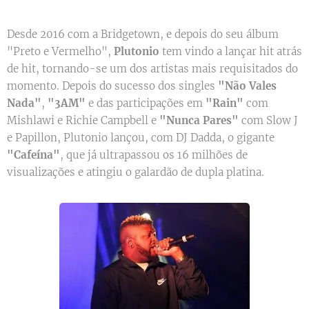
Desde 2016 com a Bridgetown, e depois do seu álbum
"Preto e Vermelho",
Plutonio
tem vindo a lançar hit atrás
de hit, tornando-se um dos artistas mais requisitados do
momento. Depois do sucesso dos singles
"Não Vales
Nada"
,
"3AM"
e das participações em
"Rain"
com
Mishlawi e Richie Campbell e
"Nunca Pares"
com Slow J
e Papillon, Plutonio lançou, com DJ Dadda, o gigante
"Cafeína"
, que já ultrapassou os 16 milhões de
visualizações e atingiu o galardão de dupla platina.