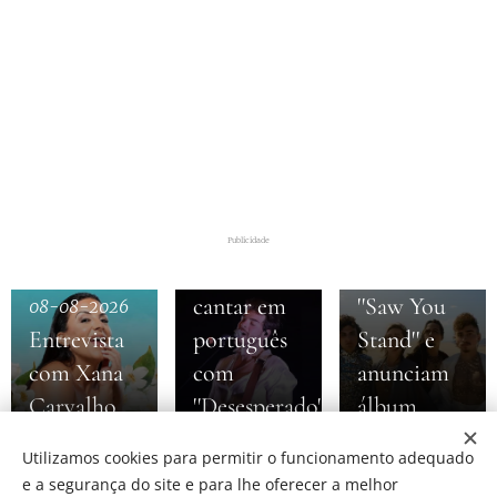
08-08-2026
Greta Van
Fleet
08-08-2026
Noble
revelam
Publicidade
estreia-se a
novo single
cantar em
''Saw You
08-08-2026
Entrevista
português
Stand'' e
com Xana
com
anunciam
Carvalho
''Desesperado''
álbum
Utilizamos cookies para permitir o funcionamento adequado
e a segurança do site e para lhe oferecer a melhor
Share