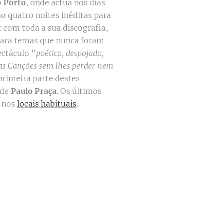
o
Porto
, onde actua nos dias
ão quatro noites inéditas para
r com toda a sua discografia,
para temas que nunca foram
ectáculo "
poético, despojado,
das Canções sem lhes perder nem
 primeira parte destes
 de
Paulo Praça
. Os últimos
s nos
locais habituais
.