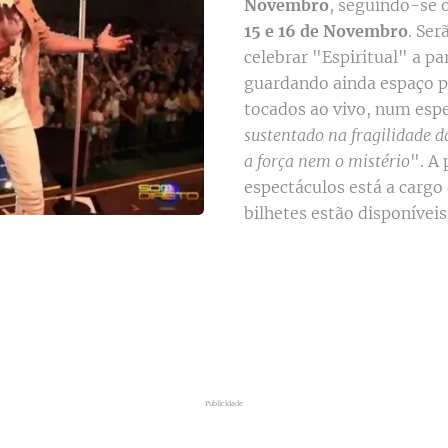
Novembro
, seguindo-se 
15 e 16 de Novembro
. Ser
celebrar "Espiritual" a pa
guardando ainda espaço 
tocados ao vivo, num esp
sustentado na fragilidade 
a força nem o mistério
". A
espectáculos está a cargo
bilhetes estão disponívei
Publicidade