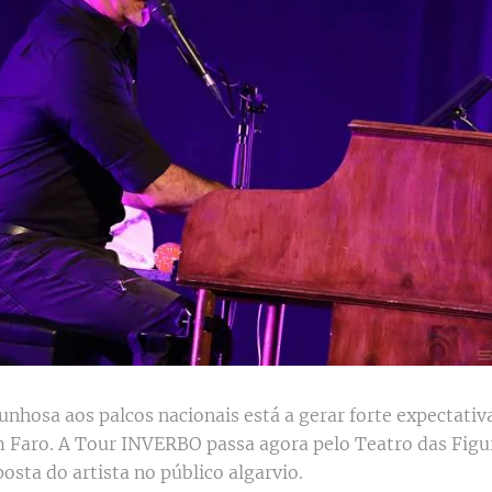
nhosa aos palcos nacionais está a gerar forte expectativ
Faro. A Tour INVERBO passa agora pelo Teatro das Figura
osta do artista no público algarvio.