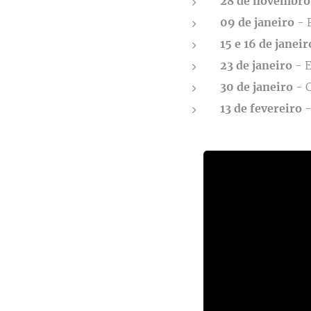
28 de novembro
09 de janeiro
- 
15 e 16 de janei
23 de janeiro
- E
30 de janeiro
- 
13 de fevereiro
-