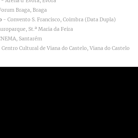
- Arena d'Évora, Évora
Forum Braga, Braga
ro
- Convento S. Francisco, Coimbra (Data Dupla)
uroparque, St.ª Maria da Feira
CNEMA, Santarém
 Centro Cultural de Viana do Castelo, Viana do Castelo