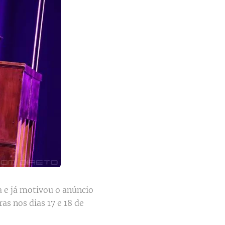
a e já motivou o anúncio
s nos dias 17 e 18 de