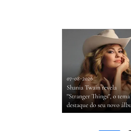
07-08-2026
Shania Twain revela
''Stranger Things'', o tema
destaque do seu novo ál