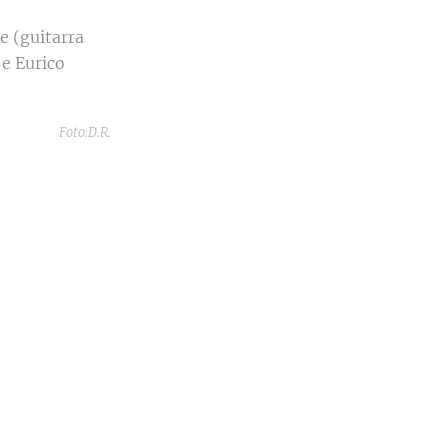
e (guitarra
 e Eurico
Foto:D.R.