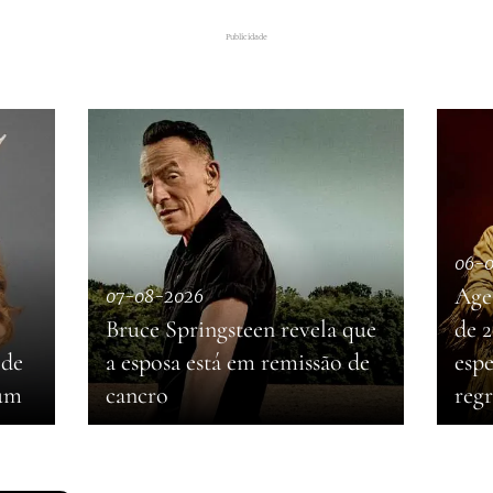
Publicidade
06-
Age
07-08-2026
Bruce Springsteen revela que
de 
 de
a esposa está em remissão de
esp
bum
cancro
reg