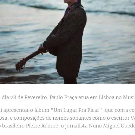
o dia 28 de Fevereiro, Paulo Praça atua em Lisboa no Musi
ai apresentar o álbum "Um Lugar Pra Ficar", que conta c
sa, e composições de nomes sonantes como o escritor V
 brasileiro Pierre Aderne, o jornalista Nuno Miguel Guede