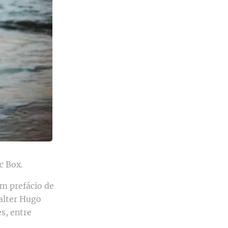
c Box.
om prefácio de
alter Hugo
s, entre