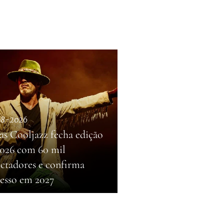
08-2026
as Cooljazz fecha edição
2026 com 60 mil
ectadores e confirma
resso em 2027