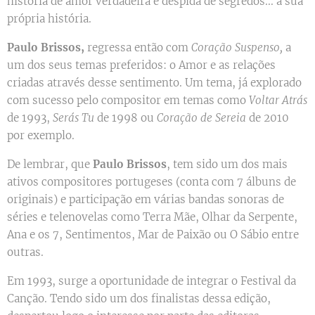
história de amor verdadeira e despida de segredos... a sua
própria história.
Paulo Brissos,
regressa então com
Coração Suspenso,
a
um dos seus temas preferidos: o Amor e as relações
criadas através desse sentimento. Um tema, já explorado
com sucesso pelo compositor em temas como
Voltar Atrás
de 1993,
Serás Tu
de 1998 ou
Coração de Sereia
de 2010
por exemplo.
De lembrar, que
Paulo Brissos
, tem sido um dos mais
ativos compositores portugeses (conta com 7 álbuns de
originais) e participação em várias bandas sonoras de
séries e telenovelas como Terra Mãe, Olhar da Serpente,
Ana e os 7, Sentimentos, Mar de Paixão ou O Sábio entre
outras.
Em 1993, surge a oportunidade de integrar o Festival da
Canção. Tendo sido um dos finalistas dessa edição,