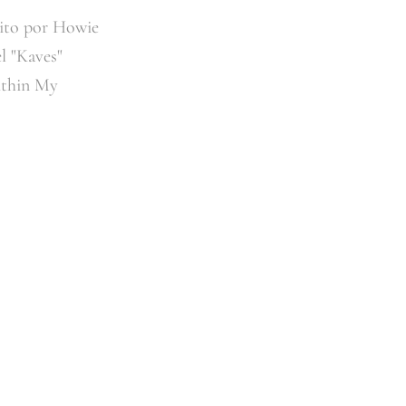
rito por Howie
l "Kaves"
Within My