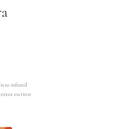
ra
vro infantil
extos escritos