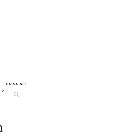
BUSCAR
AZ
m