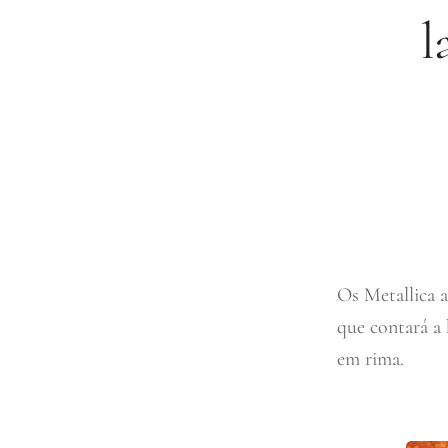
l
Os Metallica 
que contará a 
em rima.