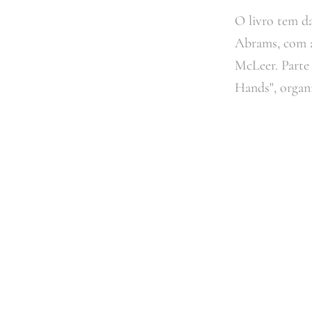
O livro tem d
Abrams, com a
McLeer. Parte
Hands", organi