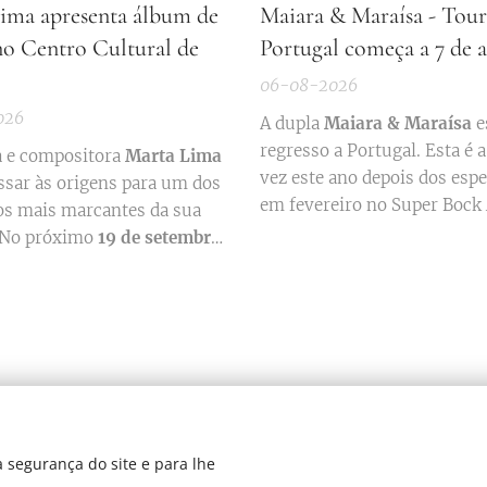
ima apresenta álbum de
Maiara & Maraísa - Tou
 no Centro Cultural de
Portugal começa a 7 de 
06-08-2026
026
A dupla
Maiara & Maraísa
e
regresso a Portugal. Esta é 
a e compositora
Marta Lima
vez este ano depois dos esp
ssar às origens para um dos
em fevereiro no Super Bock 
 mais marcantes da sua
no Sagres Campo Pequeno.
. No próximo
19 de setembro
 pelas
21h30
, o
Centro
 de Lagos
recebe a
pré-
ação do álbum de estreia
 de Girassóis"
, num
lo que contará ainda com a
ação da
convidada especial
egre
....
 segurança do site e para lhe