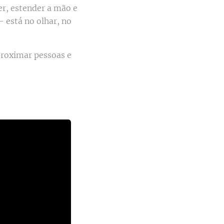
er, estender a mão e
 está no olhar, no
proximar pessoas e