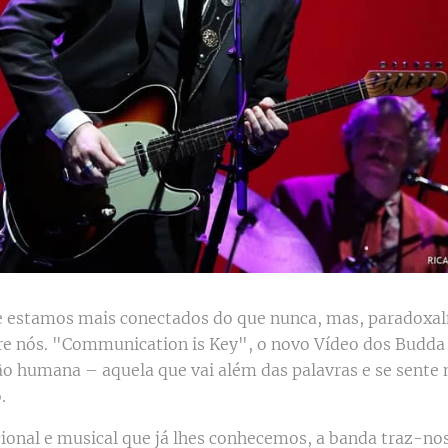
estamos mais conectados do que nunca, mas, paradoxal
tre nós. "Communication is Key", o novo Vídeo dos Budda
ão humana – aquela que vai além das palavras e se sente 
.
onal e musical que já lhes conhecemos, a banda traz-no