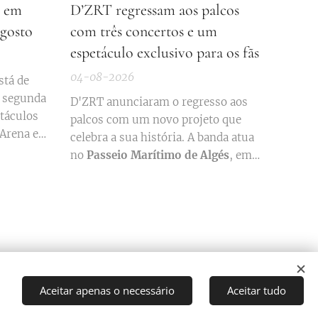
r em
D’ZRT regressam aos palcos
agosto
com três concertos e um
espetáculo exclusivo para os fãs
04-08-2026
stá de
a segunda
D'ZRT anunciaram o regresso aos
etáculos
palcos com um novo projeto que
Arena e
celebra a sua história. A banda atua
no
Passeio Marítimo de Algés
, em
Lisboa, a
19 de junho de 2027
, e no
Parque da Cidade/Queimódromo
,
no Porto, a
17 de junho de 2028
.
Aceitar apenas o necessário
Aceitar tudo