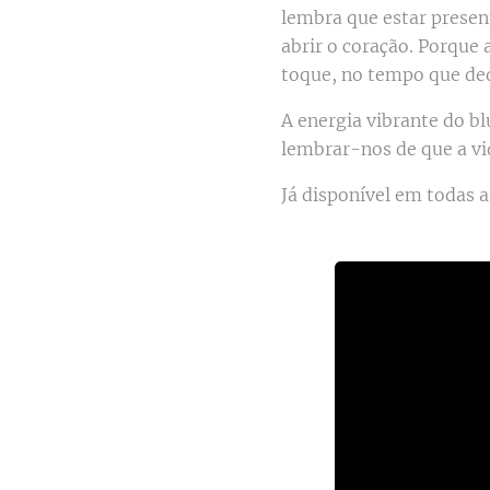
lembra que estar presen
abrir o coração. Porque
toque, no tempo que de
A energia vibrante do b
lembrar-nos de que a vi
Já disponível em todas a