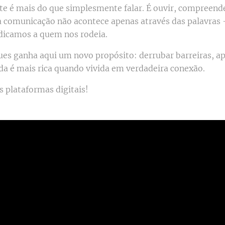
te é mais do que simplesmente falar. É ouvir, compreend
 a comunicação não acontece apenas através das palavras –
dicamos a quem nos rodeia.
lues ganha aqui um novo propósito: derrubar barreiras, a
da é mais rica quando vivida em verdadeira conexão.
s plataformas digitais!