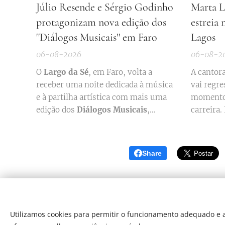
Júlio Resende e Sérgio Godinho
Marta L
protagonizam nova edição dos
estreia
''Diálogos Musicais'' em Faro
Lagos
06-08-2026
06-08-2
O
Largo da Sé
, em Faro, volta a
A cantor
receber uma noite dedicada à música
vai regre
e à partilha artística com mais uma
momentos
edição dos
Diálogos Musicais
,
carreira
iniciativa promovida pelo
Teatro das
de 2026
,
Figuras
. O espetáculo realiza-se no
Cultural
próximo
12 de agosto
, às
22h00
, e
apresent
Share
junta em palco o pianista
Júlio
"Estrada
Resende
e o cantor, compositor e
espetácu
escritor ...
particip
Joana Al
Utilizamos cookies para permitir o funcionamento adequado e a