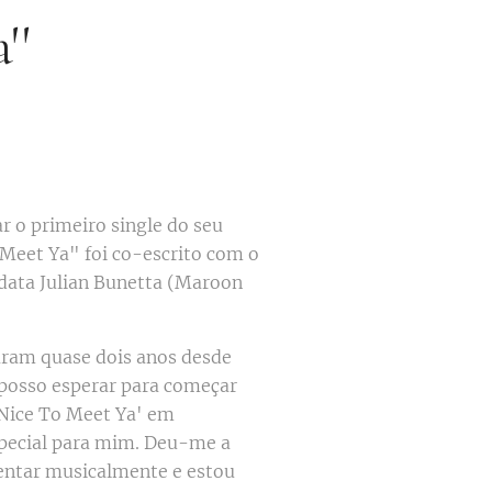
''
r o primeiro single do seu
Meet Ya" foi co-escrito com o
 data Julian Bunetta (Maroon
aram quase dois anos desde
l posso esperar para começar
'Nice To Meet Ya' em
especial para mim. Deu-me a
entar musicalmente e estou