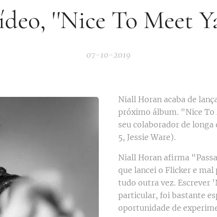
ídeo, ''Nice To Meet Ya
07-10-2019
Niall Horan acaba de lança
próximo álbum. "Nice To 
seu colaborador de longa
5, Jessie Ware).
Niall Horan afirma "Pass
que lancei o Flicker e ma
tudo outra vez. Escrever 
particular, foi bastante 
oportunidade de experim