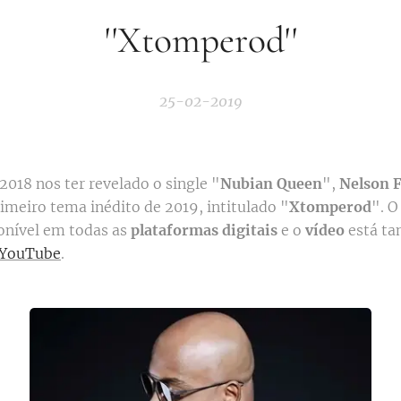
''Xtomperod''
25-02-2019
2018 nos ter revelado o single "
Nubian Queen
",
Nelson F
imeiro tema inédito de 2019, intitulado "
Xtomperod
". O
onível em todas as
plataformas digitais
e o
vídeo
está t
YouTube
.