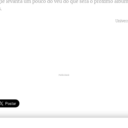
gle levanta um pouco do véu do que será o próximo álbum
s.
Univer
Publicidade