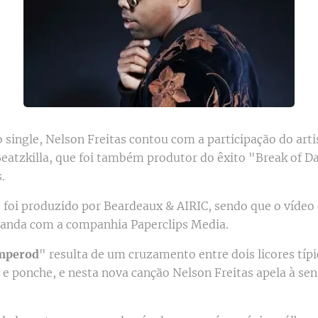
 single, Nelson Freitas contou com a participação do art
 Beatzkilla, que foi também produtor do êxito "Break of D
.
 foi produzido por Beardeaux & AIRIC, sendo que o vídeo o
anda com a companhia Paperclips Media.
mperod
" resulta de um cruzamento entre dois licores típ
 e ponche, e nesta nova canção Nelson Freitas apela à se