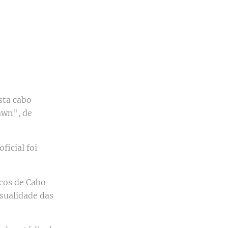
ista cabo-
awn", de
ficial foi
icos de Cabo
nsualidade das