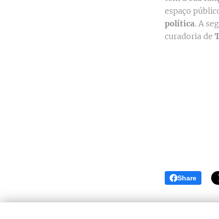
espaço público
política
. A se
curadoria de
T
Share