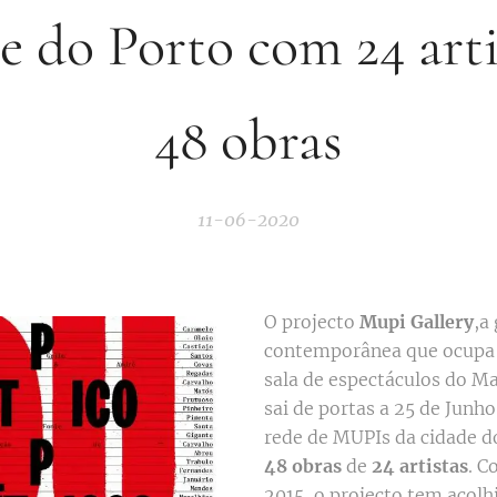
e do Porto com 24 arti
48 obras
11-06-2020
O projecto
Mupi Gallery
,a
contemporânea que ocupa 
sala de espectáculos do M
sai de portas a 25 de Junh
rede de MUPIs da cidade d
48 obras
de
24 artistas
. C
2015, o projecto tem acol