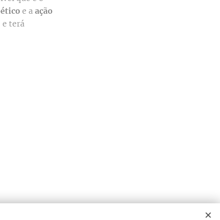
oético
e a
ação
0
e terá