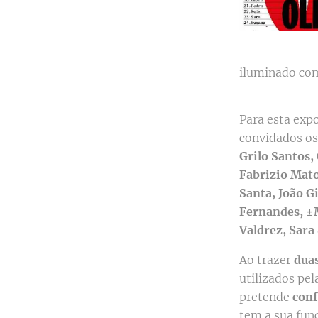
iluminado com
Para esta exp
convidados os
Grilo Santos,
Fabrizio Mato
Santa, João G
Fernandes, ±
Valdrez, Sara
Ao trazer
duas
utilizados pe
pretende
conf
tem a sua funç