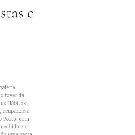
stas e
 galeria
o foyer da
aus Hábitos
o, ocupando a
o Porto, com
oncebido em
hido uma vasta