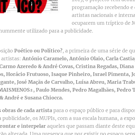
programação recebendo e 
artistas nacionais e intern
ocuparem um tríptico de 
ummente utilizado para a publicidade.
osição
Poético ou Político?
, a primeira de uma série de qu
 artistas:
António Caramelo, António Olaio, Carla Castia
 Carmo Azeredo & André Covas, Cristina Regadas, Diana
s, Horácio Frutuoso, Isaque Pinheiro, Israel Pimenta, 
igante, José Maçãs de Carvalho, Luísa Abreu, Maria Tra
MAISMENOS±, Paulo Mendes, Pedro Magalhães, Pedro T
 & André e Susana Chiocca.
 obras de cada artista
para o espaço público e para dispo
la publicidade, os MUPIs, com a sua escala humana, a exp
rontar e interpelar
aqueles que passam diante deste eq
ão alterada. Uma presença que por existir no espaço sens