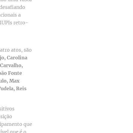
desafiando
acionais a
MUPIs retro-
atro atos, são
jo, Carolina
 Carvalho,
João Fonte
bulo, Max
udela, Reis
sitivos
osição
uipamento que
ível que é o