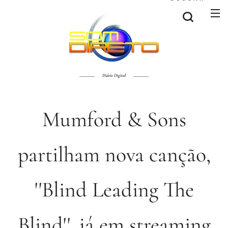
Diário Digital
Mumford & Sons
partilham nova canção,
''Blind Leading The
Blind'', já em streaming