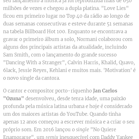
seu lançamento a música já foi reproduzida mais de 650
milhões de vezes e chegou a dupla platina. "Love Lies"
ficou em primeiro lugar no Top 40 da rádio ao longo de
duas semanas consecutivas e esteve durante 51 semanas
na tabela Billboard Hot 100. Enquanto se encontrava a
gravar o primeiro álbum a solo, Normani colaborou com
alguns dos principais artistas da atualidade, incluindo
Sam Smith, com o lançamento do grande sucesso
"Dancing With a Stranger", Calvin Harris, Khalid, Quavo,
6lack, Jessie Reyes, Kehlani e muitos mais. 'Motivation' é
o novo single da cantora.
O cantor e compositor porto-riquenho
Jan Carlos
"Ozuna"
desenvolveu, desde tenra idade, uma paixão
profunda pela música latina urbana e hoje é considerado
um dos maiores artistas do YouTube. Quando tinha
apenas 12 anos começou a escrever música e a criar o seu
próprio som. Em 2016 lançou o
single
"No Quiere
Enamorarse", um
remix
inesquecível com Daddy Yankee