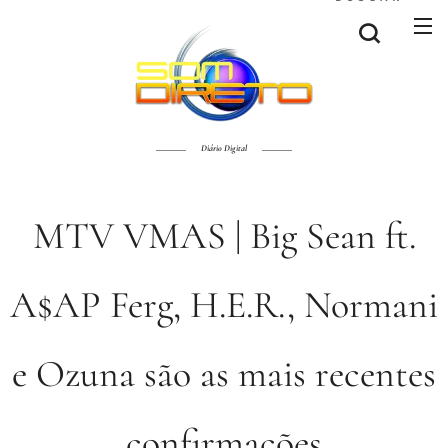
Diário Digital
MTV VMAS | Big Sean ft.
A$AP Ferg, H.E.R., Normani
e Ozuna são as mais recentes
confirmações