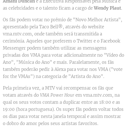
Amani Duncan
é a Executiva Responsável pela Música e
as celebridades e o talento ficam a cargo de
Wendy Plaut
.
Os fãs podem votar no prémio de "Novo Melhor Artista",
apresentado pela Taco Bell®, através do website
vma.mtv.com, onde também será transmitida a
cerimónia. Aqueles que preferem o Twitter e o Facebook
Messenger podem também utilizar as mensagens
privadas dos VMA para votar adicionalmente no "Vídeo do
Ano", "Música do Ano" e mais. Paralelamente, os fãs
também poderão pedir à Alexa para votar nos VMA ("vote
for the VMAs") na categoria de "Artista do Ano".
Pela primeira vez, a MTV vai recompensar os fãs que
votam através do
VMA Power Hour
em vma.mtv.com, na
qual os seus votos contam a duplicar entre as 18:00 e as
19:00 (hora portuguesa). Os super fãs podem voltar todos
os dias para votar nesta janela temporal e assim mostrar
o dobro do amor pelos seus artistas favoritos.