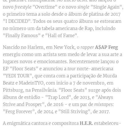
novo
freestyle
"Overtime" e o novo
single
"Single Again",
o primeiro tema a solo desde o álbum de platina de 2017
"I DECIDED". Todos os seus quatro álbuns se estrearam
no número um da tabela americana de Rap, incluindo
"Finally Famous" e "Hall of Fame".
Nascido no Harlem, em New York, o
rapper
A$AP Ferg
emergiu como um artista sem medo de levar a sua arte a
lugares novos e emocionantes. Recentemente lançou o
EP "Floor Seats" e anunciou a
tour
norte-americana
"YEDI TOUR", que conta com a participação de Murda
Beatz e MadeinTYO, com início a 7 de novembro, em
Pittsburg, na Pensilvânia. "Floor Seats" surge após dois
álbuns de estúdio - "Trap Lord", de 2013, e "Always
Strive and Prosper", de 2016 - e um par de
mixtapes
:
"Ferg Forever", de 2014 e "Still Striving", de 2017.
A enigmática cantora e compositora
H.E.R.
estabeleceu-