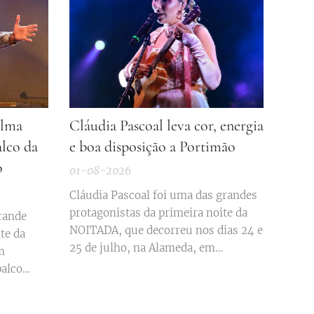
alma
Cláudia Pascoal leva cor, energia
alco da
e boa disposição a Portimão
o
01-08-2026
Cláudia Pascoal foi uma das grandes
protagonistas da primeira noite da
rande
NOITADA, que decorreu nos dias 24 e
te da
25 de julho, na Alameda, em
m
Portimão. A artista natural de
palco
Gondomar subiu ao grande palco
eda da
instalado na Alameda e brindou o
ado dia