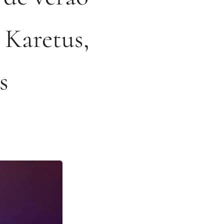
 Karetus,
s