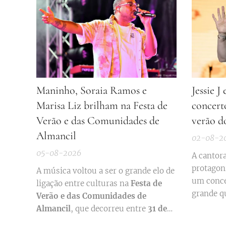
Maninho, Soraia Ramos e
Jessie J
Marisa Liz brilham na Festa de
concerto
Verão e das Comunidades de
verão do
Almancil
02-08-2
05-08-2026
A cantora
protagoni
A música voltou a ser o grande elo de
um concer
ligação entre culturas na
Festa de
grande qu
Verão e das Comunidades de
Resort, e
Almancil
, que decorreu entre
31 de
tradicion
Julho e 2 de Agosto
, no Jardim das