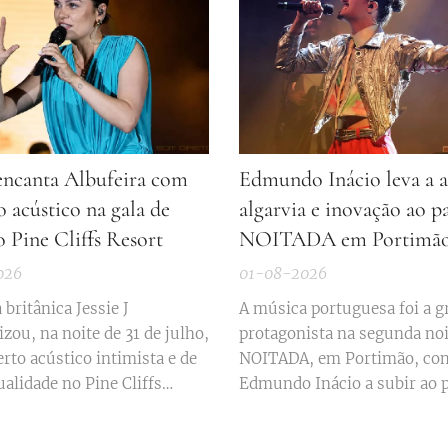
 encanta Albufeira com
Edmundo Inácio leva a 
 acústico na gala de
algarvia e inovação ao p
 Pine Cliffs Resort
NOITADA em Portimã
026
01-08-2026
 britânica Jessie J
A música portuguesa foi a g
zou, na noite de 31 de julho,
protagonista na segunda noi
to acústico intimista e de
NOITADA, em Portimão, co
alidade no Pine Cliffs
Edmundo Inácio a subir ao 
m Albufeira, durante a
principal instalado na Alam
al gala de verão da unidade
Praça da República, no pass