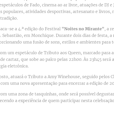
espetáculos de Fado, cinema ao ar livre, atuações de DJ e
tas populares, atividades desportivas, artesanato e livros
 tradição.
aca-se a 4.ª edição do Festival
"Noites no Mirante"
, a r
. Sebastião, em Monchique. Durante dois dias de festa, a 
orcionando uma fusão de sons, estilos e ambientes para t
8 com um espetáculo de Tributo aos Queen, marcado para 
de cartaz, que sobe ao palco pelas 22h00. Às 23h45 será 
gia eletrónica.
osto, atuará o Tributo a Amy Winehouse, seguido pelos Cl
s com uma nova apresentação para encerrar a edição de 2
com uma zona de tasquinhas, onde será possível degustar
quecendo a experiência de quem participar nesta celebraçã