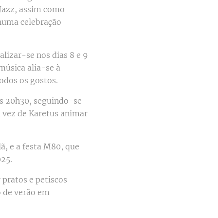
 Jazz, assim como
, numa celebração
ealizar-se nos dias 8 e 9
música alia-se à
odos os gostos.
as 20h30, seguindo-se
a vez de Karetus animar
ã, e a festa M80, que
025.
 pratos e petiscos
o de verão em