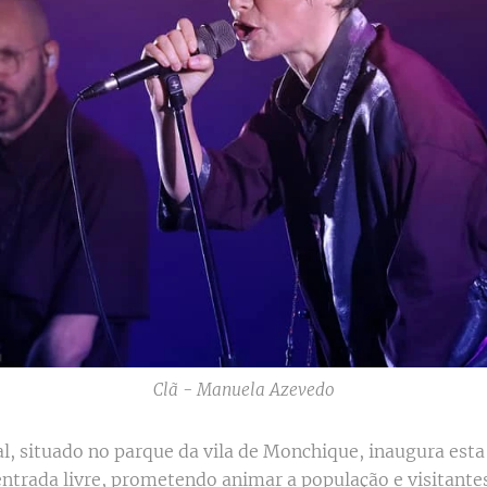
Clã - Manuela Azevedo
al, situado no parque da vila de Monchique, inaugura est
ntrada livre, prometendo animar a população e visitantes