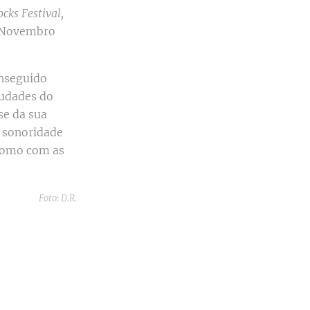
ks Festival,
 Novembro
onseguido
audades do
se da sua
a sonoridade
 como com as
Foto: D.R.