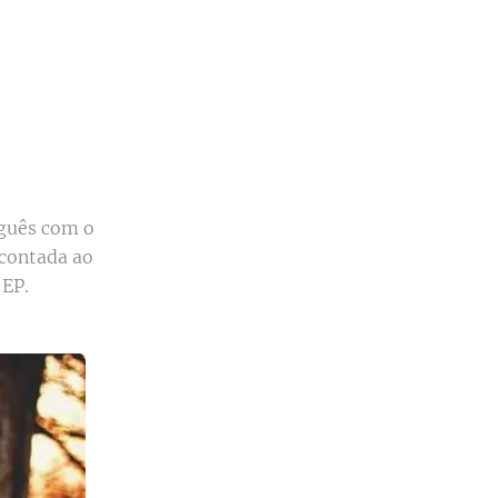
uguês com o
 contada ao
 EP.