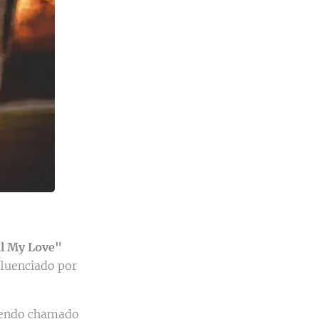
ll My Love"
fluenciado por
tendo chamado