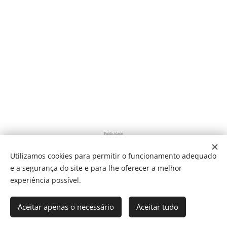
Publicidade
Utilizamos cookies para permitir o funcionamento adequado
e a segurança do site e para lhe oferecer a melhor
Share
experiência possível.
Aceitar apenas o necessário
Aceitar tudo
Som Direto Todos os direitos reservados 2019