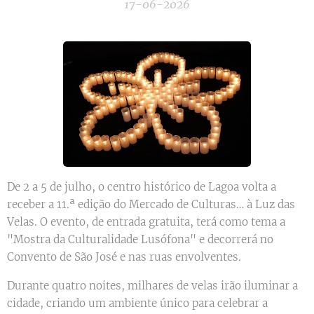
17-06-2026
De 2 a 5 de julho, o centro histórico de Lagoa volta a
receber a 11.ª edição do Mercado de Culturas… à Luz das
Velas. O evento, de entrada gratuita, terá como tema a
"Mostra da Culturalidade Lusófona" e decorrerá no
Convento de São José e nas ruas envolventes.
Durante quatro noites, milhares de velas irão iluminar a
cidade, criando um ambiente único para celebrar a