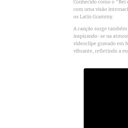
Conhecido como o "Rei d
com uma visão internaci
os Latin Grammy.
A canção surge também 
inspirando-se na atmos
videoclipe gravado em M
vibrante, refletindo a e