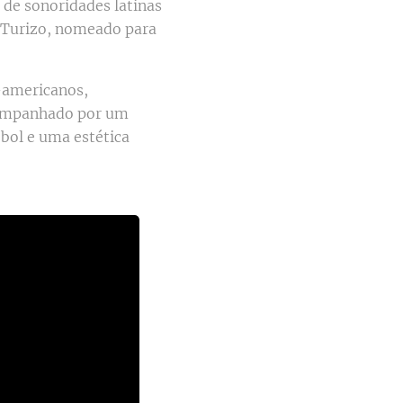
 de sonoridades latinas
l Turizo, nomeado para
-americanos,
acompanhado por um
ebol e uma estética