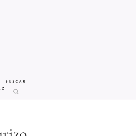
BUSCAR
AZ
rizo