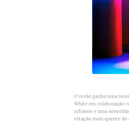
O verão ganha uma nov
White em colaboração c
urbanos e uma sonoridad
estação mais quente do 