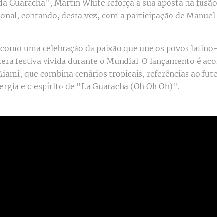
a Guaracha", Martin White reforça a sua aposta na fusão
onal, contando, desta vez, com a participação de Manue
como uma celebração da paixão que une os povos latino
fera festiva vivida durante o Mundial. O lançamento é 
iami, que combina cenários tropicais, referências ao fut
nergia e o espírito de "La Guaracha (Oh Oh Oh)".