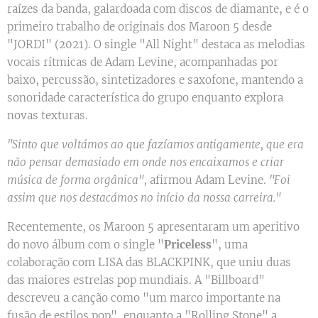
raízes da banda, galardoada com discos de diamante, e é o
primeiro trabalho de originais dos Maroon 5 desde
"JORDI" (2021). O single "All Night" destaca as melodias
vocais rítmicas de Adam Levine, acompanhadas por
baixo, percussão, sintetizadores e saxofone, mantendo a
sonoridade característica do grupo enquanto explora
novas texturas.
"Sinto que voltámos ao que fazíamos antigamente, que era
não pensar demasiado em onde nos encaixamos e criar
música de forma orgânica"
, afirmou Adam Levine.
"Foi
assim que nos destacámos no início da nossa carreira."
Recentemente, os Maroon 5 apresentaram um aperitivo
do novo álbum com o single "
Priceless
", uma
colaboração com LISA das BLACKPINK, que uniu duas
das maiores estrelas pop mundiais. A "Billboard"
descreveu a canção como "um marco importante na
fusão de estilos pop", enquanto a "Rolling Stone" a