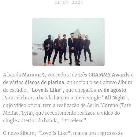
01-07-2025
A banda
Maroon 5
, vencedora de
três GRAMMY Awards
e
de vários
discos de platina
, anunciou o seu oitavo álbum
de estúdio, "
Love Is Like
", que chegará a
15 de agosto
.
Para celebrar, a banda lançou o novo single "
All Night
",
cujo vídeo oficial tem a realização de Aerin Moreno (Tate
McRae, Tyla), que recentemente realizou o vídeo do
single anterior da banda, "Priceless".
O novo álbum, "Love Is Like", marca um regresso às