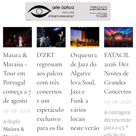
Maiara &
D’ZRT
Orquestra
FATACIL
Maraísa -
regressam
de Jazz do
2026: Dez
Tour em
aos palcos
Algarve
Noites de
Portugal
com três
leva Soul,
Grandes
começa a 7
concertos
Jazz e
Concertos
de agosto
e um
Funk a
03-08-2026
espetáculo
vários
06-08-2026
A contagem
exclusivo
locais
decrescente
A dupla
para os fãs
neste verão
para a 45.ª
Maiara &
edição da