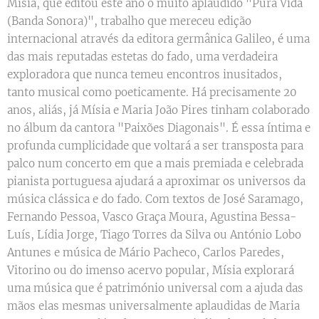
Mísia, que editou este ano o muito aplaudido "Pura Vida
(Banda Sonora)", trabalho que mereceu edição
internacional através da editora germânica Galileo, é uma
das mais reputadas estetas do fado, uma verdadeira
exploradora que nunca temeu encontros inusitados,
tanto musical como poeticamente. Há precisamente 20
anos, aliás, já Mísia e Maria João Pires tinham colaborado
no álbum da cantora "Paixões Diagonais". É essa íntima e
profunda cumplicidade que voltará a ser transposta para
palco num concerto em que a mais premiada e celebrada
pianista portuguesa ajudará a aproximar os universos da
música clássica e do fado. Com textos de José Saramago,
Fernando Pessoa, Vasco Graça Moura, Agustina Bessa-
Luís, Lídia Jorge, Tiago Torres da Silva ou António Lobo
Antunes e música de Mário Pacheco, Carlos Paredes,
Vitorino ou do imenso acervo popular, Mísia explorará
uma música que é património universal com a ajuda das
mãos elas mesmas universalmente aplaudidas de Maria