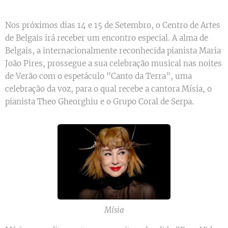
Nos próximos dias 14 e 15 de Setembro, o Centro de Artes
de Belgais irá receber um encontro especial. A alma de
Belgais, a internacionalmente reconhecida pianista Maria
João Pires, prossegue a sua celebração musical nas noites
de Verão com o espetáculo "Canto da Terra", uma
celebração da voz, para o qual recebe a cantora Mísia, o
pianista Theo Gheorghiu e o Grupo Coral de Serpa.
Mísia