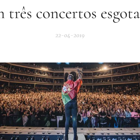
 três concertos esgot
22-04-2019