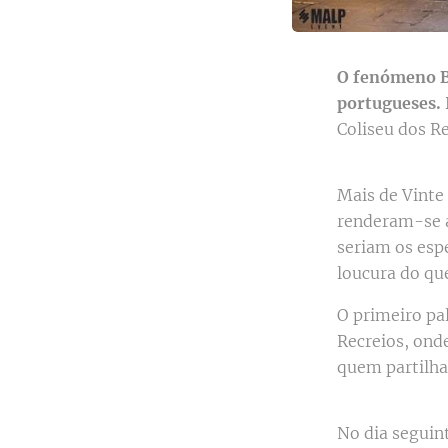
O fenómeno Br
portugueses.
Coliseu dos R
Mais de Vinte 
renderam-se ao
seriam os esp
loucura do que
O primeiro pal
Recreios, ond
quem partilha
No dia seguin