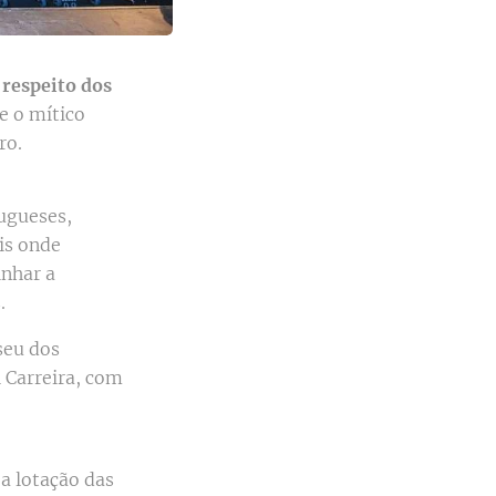
 respeito dos
e o mítico
ro.
tugueses,
is onde
inhar a
s.
iseu dos
 Carreira, com
a lotação das