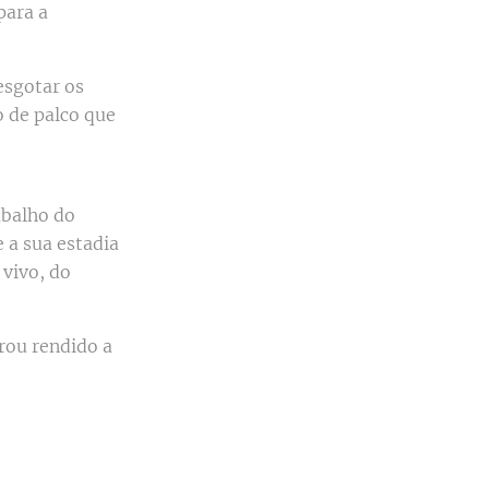
para a
esgotar os
o de palco que
abalho do
e a sua estadia
 vivo, do
rou rendido a