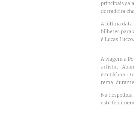
principais sa
derradeira cha
A última data
bilhetes para 
é Lucas Lucco
A viagem a Po
artista, "Aham
em Lisboa. O 
tema, durante
Na despedida 
este fenómeno