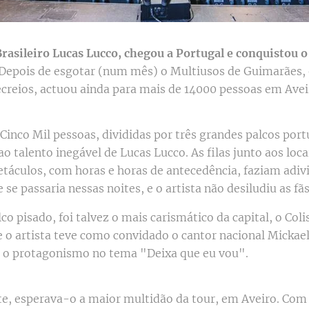
asileiro Lucas Lucco, chegou a Portugal e conquistou o
Depois de esgotar (num mês) o Multiusos de Guimarães, 
ecreios, actuou ainda para mais de 14000 pessoas em Avei
Cinco Mil pessoas, divididas por três grandes palcos por
 talento inegável de Lucas Lucco. As filas junto aos loca
etáculos, com horas e horas de antecedência, faziam adiv
 se passaria nessas noites, e o artista não desiludiu as fã
co pisado, foi talvez o mais carismático da capital, o Col
e o artista teve como convidado o cantor nacional Mickael
 o protagonismo no tema "Deixa que eu vou".
te, esperava-o a maior multidão da tour, em Aveiro. Com 